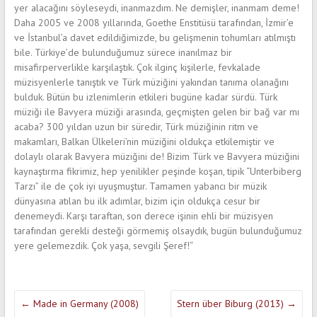
yer alacağını söyleseydi, inanmazdım. Ne demişler, inanmam deme!
Daha 2005 ve 2008 yıllarında, Goethe Enstitüsü tarafından, İzmir’e
ve İstanbul’a davet edildiğimizde, bu gelişmenin tohumları atılmıştı
bile. Türkiye’de bulunduğumuz sürece inanılmaz bir
misafirperverlikle karşılaştık. Çok ilginç kişilerle, fevkalade
müzisyenlerle tanıştık ve Türk müziğini yakından tanıma olanağını
bulduk. Bütün bu izlenimlerin etkileri bugüne kadar sürdü. Türk
müziği ile Bavyera müziği arasında, geçmişten gelen bir bağ var mı
acaba? 300 yıldan uzun bir süredir, Türk müziğinin ritm ve
makamları, Balkan Ülkeleri’nin müziğini oldukça etkilemiştir ve
dolaylı olarak Bavyera müziğini de! Bizim Türk ve Bavyera müziğini
kaynaştırma fikrimiz, hep yenilikler peşinde koşan, tipik “Unterbiberg
Tarzı” ile de çok iyi uyuşmuştur. Tamamen yabancı bir müzik
dünyasına atılan bu ilk adımlar, bizim için oldukça cesur bir
denemeydi. Karşı taraftan, son derece işinin ehli bir müzisyen
tarafından gerekli desteği görmemiş olsaydık, bugün bulunduğumuz
yere gelemezdik. Çok yaşa, sevgili Şeref!“
←
Made in Germany (2008)
Stern über Biburg (2013)
→