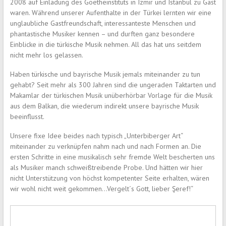
2008 auf Einladung des Goetheinstituts in Izmir und Istanbul zu Gast
waren. Während unserer Aufenthalte in der Türkei lernten wir eine
unglaubliche Gastfreundschaft, interessanteste Menschen und
phantastische Musiker kennen – und durften ganz besondere
Einblicke in die türkische Musik nehmen. All das hat uns seitdem
nicht mehr los gelassen.
Haben türkische und bayrische Musik jemals miteinander zu tun
gehabt? Seit mehr als 300 Jahren sind die ungeraden Taktarten und
Makamlar der türkischen Musik unüberhörbar Vorlage für die Musik
aus dem Balkan, die wiederum indirekt unsere bayrische Musik
beeinflusst.
Unsere fixe Idee beides nach typisch „Unterbiberger Art“
miteinander zu verknüpfen nahm nach und nach Formen an. Die
ersten Schritte in eine musikalisch sehr fremde Welt bescherten uns
als Musiker manch schweißtreibende Probe. Und hätten wir hier
nicht Unterstützung von höchst kompetenter Seite erhalten, wären
wir wohl nicht weit gekommen…Vergelt´s Gott, lieber Şeref!“