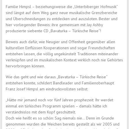
Familie Himpsl – beziehungsweise die „Unterbiberger Hofmusik“
sind längst auf dem Weg ganz neue musikalische Grenzbereiche
und Überschneidungen zu entdecken und auszuloten. Bester und
hier vorliegender Beweis: ihre gemeinsam mit Jay Ashby
produzierte siebente CD „Bavaturka – Türkische Reise“!
Beweis auch dafür, wie Neugier und Offenheit gegenüber allen
kulturellen Einflüssen Kooperationen und sogar Freundschaften
entstehen lassen, die völlig ungekünstelt Traditionen miteinander
verknüpfen und im musikalischen Kontext wirklich noch nie Gehörtes
hervorbringen können.
Wie das geht und wie daraus „Bavaturka – Türkische Reise“
entstehen konnte, schildert Bandleader und Familienoberhaupt
Franz Josef Himpsl am eindrucksvollsten selbst:
„Hätte mir jemand noch vor fünf Jahren prophezeit: Ihr werdet
einmal ein türkisches Programm spielen – damals hätte ich
verständnislos mit dem Kopf geschüttelt.
Doch wie heißt es so schön: Sag niemals nie… Denn im Grunde
genommen wurden die Weichen bereits gestellt als wir 2005 und