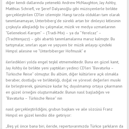
diğer kendi dallarında yetenekli Andrew McNaughton, Jay Ashby,
Matthias Schriefl, ve Şeref Dalyanoğlu gibi müzisyenlerle birlikte
gerçekleştirilen CD’ler izlemiştir. Hangi tarzda oldukları tam olarak
tanımlanamayan, Unterbiberg’de sürekli artan bir dinleyici kitlesinin
çoşkuyla alkışladığı bu çalışmalar, müzik ve medya uzmanlarının
“Geleneksel-Karışım” – (Tradi-Mix) – ya da “Yerelcaz” –
(Trachtenjazz) – gibi abartılı tanımlamalarına maruz kalmıştır. Bu
tartışmalar, sınırları aşan ve yepyeni bir müzik anlayışı içindeki
Himpsl ailesine ve “Unterbiberger Hofmusik” e
ilerledikleri yolda engel teşkil etmemektedir. Buna en güzel kanıt,
Jay Ashby ile birlikte yeni yaptıkları yedinci CD’leri “Bavaturka –
Türkische Reise” olmuştur. Bu albüm, diğer kültürlere açık olmakla
beraber, dostluğu ve birlikteliği, doğal ve yöresel değerleri musiki
ile birleştirerek, günümüze kadar hiç duyulmamışı ortaya çıkarmanın
en güzel örneğini oluşturmaktadır. Bunun nasıl başladığını ve
“Bavaturka – Türkische Reise” nin
nasıl gerçekleştirildiğini, grubun başkanı ve aile sözcüsü Franz
Himpsl en güzel kendisi dile getiriyor:
„Beş yıl önce bana biri, ileride, repertuvarımızda Türkce şarkıların da