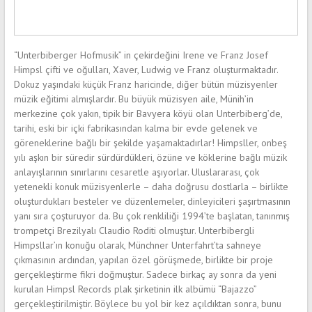
“Unterbiberger Hofmusik” in çekirdeğini Irene ve Franz Josef
Himpsl çifti ve oğulları, Xaver, Ludwig ve Franz oluşturmaktadır.
Dokuz yaşındaki küçük Franz haricinde, diğer bütün müzisyenler
müzik eğitimi almışlardır. Bu büyük müzisyen aile, Münih’in
merkezine çok yakın, tipik bir Bavyera köyü olan Unterbiberg’de,
tarihi, eski bir içki fabrikasından kalma bir evde gelenek ve
göreneklerine bağlı bir şekilde yaşamaktadırlar! Himpsller, onbeş
yılı aşkın bir süredir sürdürdükleri, özüne ve köklerine bağlı müzik
anlayışlarının sınırlarını cesaretle aşıyorlar. Uluslararası, çok
yetenekli konuk müzisyenlerle – daha doğrusu dostlarla – birlikte
oluşturdukları besteler ve düzenlemeler, dinleyicileri şaşırtmasının
yanı sıra çoşturuyor da. Bu çok renkliliği 1994’te başlatan, tanınmış
trompetçi Brezilyalı Claudio Roditi olmuştur. Unterbibergli
Himpsllar’ın konuğu olarak, Münchner Unterfahrt’ta sahneye
çıkmasının ardından, yapılan özel görüşmede, birlikte bir proje
gerçekleştirme fikri doğmuştur. Sadece birkaç ay sonra da yeni
kurulan Himpsl Records plak şirketinin ilk albümü “Bajazzo”
gerçekleştirilmiştir. Böylece bu yol bir kez açıldıktan sonra, bunu