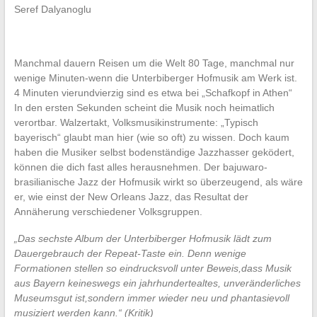
Seref Dalyanoglu
Manchmal dauern Reisen um die Welt 80 Tage, manchmal nur
wenige Minuten-wenn die Unterbiberger Hofmusik am Werk ist.
4 Minuten vierundvierzig sind es etwa bei „Schafkopf in Athen“
In den ersten Sekunden scheint die Musik noch heimatlich
verortbar. Walzertakt, Volksmusikinstrumente: „Typisch
bayerisch“ glaubt man hier (wie so oft) zu wissen. Doch kaum
haben die Musiker selbst bodenständige Jazzhasser geködert,
können die dich fast alles herausnehmen. Der bajuwaro-
brasilianische Jazz der Hofmusik wirkt so überzeugend, als wäre
er, wie einst der New Orleans Jazz, das Resultat der
Annäherung verschiedener Volksgruppen.
„Das sechste Album der Unterbiberger Hofmusik lädt zum
Dauergebrauch der Repeat-Taste ein. Denn wenige
Formationen stellen so eindrucksvoll unter Beweis,dass Musik
aus Bayern keineswegs ein jahrhundertealtes, unveränderliches
Museumsgut ist,sondern immer wieder neu und phantasievoll
musiziert werden kann.“ (Kritik)