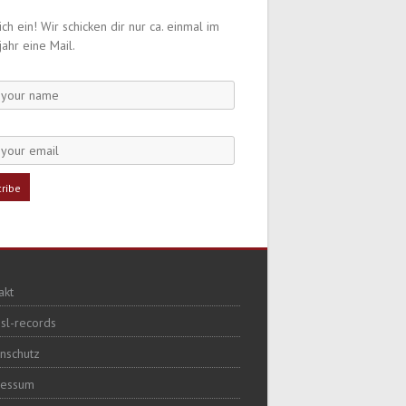
ch ein! Wir schicken dir nur ca. einmal im
jahr eine Mail.
akt
sl-records
nschutz
ressum