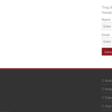
Trag di
Viertel
Name
Email
Kont
himp
Date
Imp