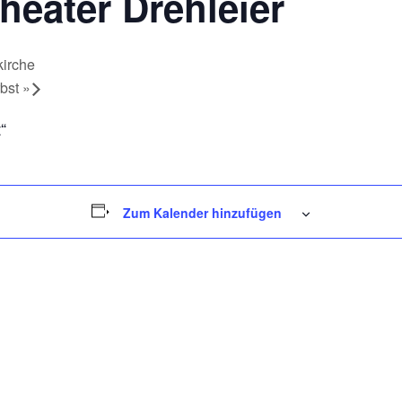
eater Drehleier
irche
bst
»
“
Zum Kalender hinzufügen