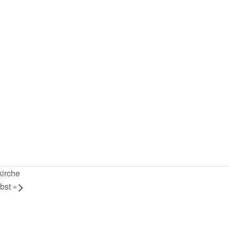
irche
bst
»