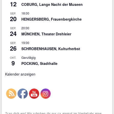
12
COBURG, Lange Nacht der Museen
18:00
SEP.
20
HENGERSBERG, Frauenbergkirche
20:00
SEP.
24
MÜNCHEN, Theater Drehleier
19:00
SEP.
26
SCHROBENHAUSEN, Kulturherbst
Ganztägig
OKT.
9
POCKING, Stadthalle
Kalender anzeigen
Trag dich ein! Wir schicken dir nur ca. einmal im Vierteljahr eine