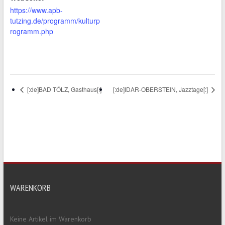
https://www.apb-
tutzing.de/programm/kulturp
rogramm.php
[:de]BAD TÖLZ, Gasthaus[:]
[:de]IDAR-OBERSTEIN, Jazztage[:]
WARENKORB
Keine Artikel im Warenkorb