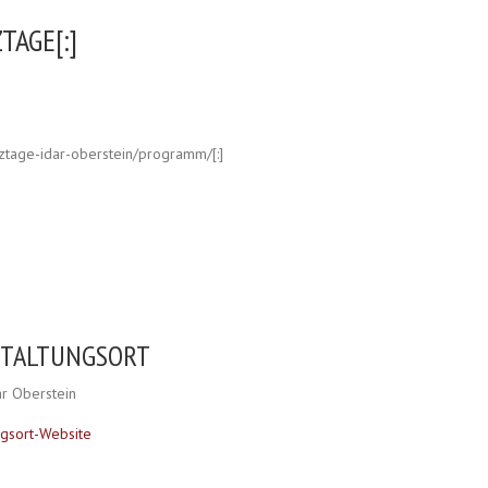
TAGE[:]
azztage-idar-oberstein/programm/[:]
STALTUNGSORT
ar Oberstein
ngsort-Website