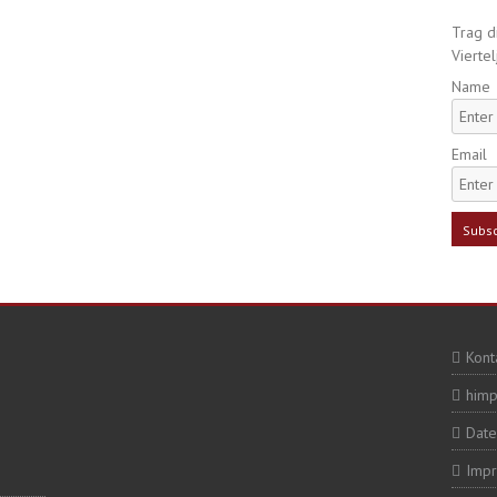
Trag di
Viertel
Name
Email
Kont
himp
Date
Imp