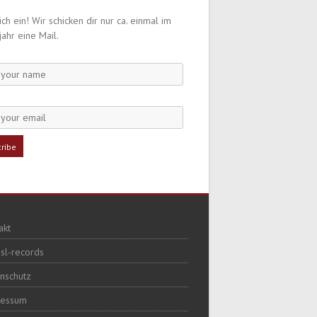
ch ein! Wir schicken dir nur ca. einmal im
jahr eine Mail.
akt
sl-records
nschutz
ressum