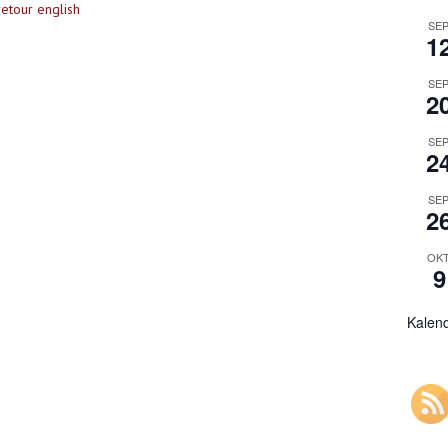
etour english
SEP
1
SEP
2
SEP
2
SEP
2
OKT
9
Kalen