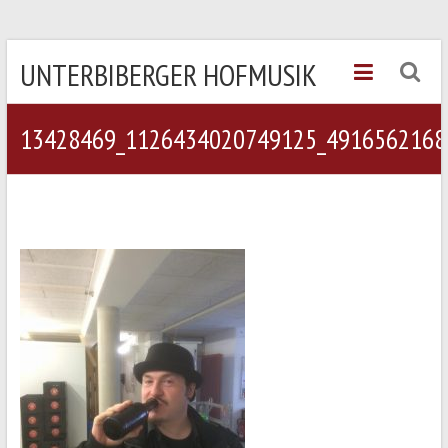
UNTERBIBERGER HOFMUSIK
13428469_1126434020749125_4916562168