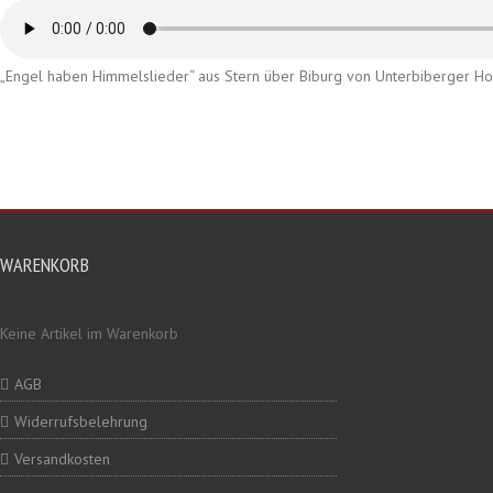
„Engel haben Himmelslieder“ aus Stern über Biburg von Unterbiberger Hofm
WARENKORB
Keine Artikel im Warenkorb
AGB
Widerrufsbelehrung
Versandkosten