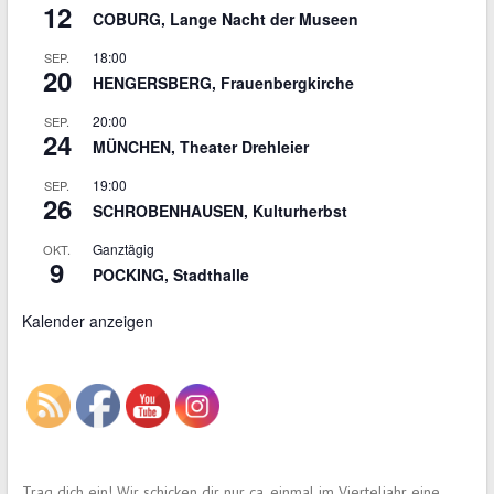
12
COBURG, Lange Nacht der Museen
18:00
SEP.
20
HENGERSBERG, Frauenbergkirche
20:00
SEP.
24
MÜNCHEN, Theater Drehleier
19:00
SEP.
26
SCHROBENHAUSEN, Kulturherbst
Ganztägig
OKT.
9
POCKING, Stadthalle
Kalender anzeigen
Trag dich ein! Wir schicken dir nur ca. einmal im Vierteljahr eine