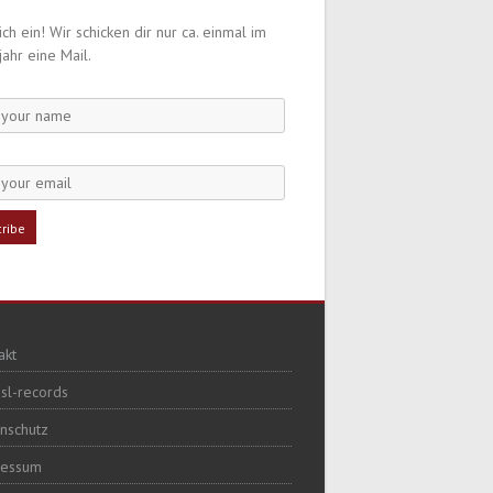
ch ein! Wir schicken dir nur ca. einmal im
jahr eine Mail.
akt
sl-records
nschutz
ressum