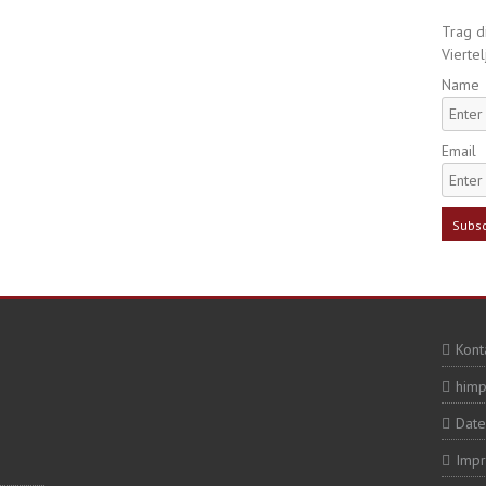
Trag di
Viertel
Name
Email
Kont
himp
Date
Imp