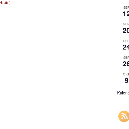
bsite)
SEP
1
SEP
2
SEP
2
SEP
2
OKT
9
Kalen