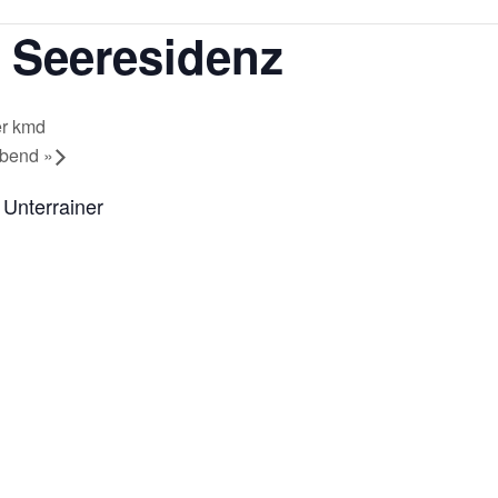
Seeresidenz
r kmd
abend
»
Unterrainer