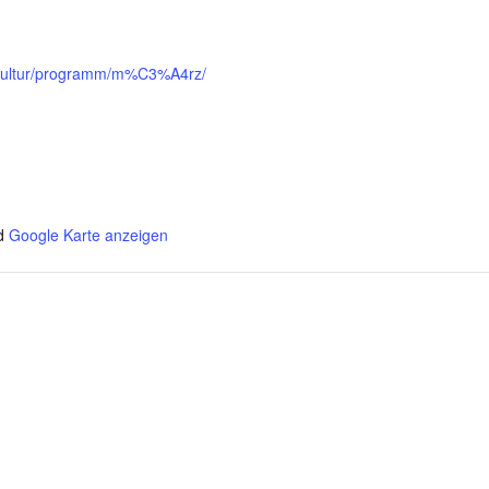
e/kultur/programm/m%C3%A4rz/
d
Google Karte anzeigen