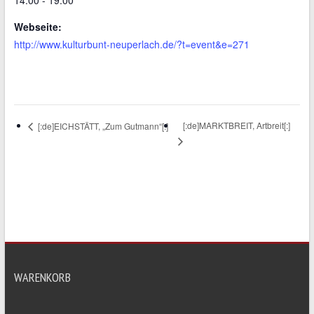
Webseite:
http://www.kulturbunt-neuperlach.de/?t=event&e=271
[:de]MARKTBREIT, Artbreit[:]
[:de]EICHSTÄTT, „Zum Gutmann“[:]
WARENKORB