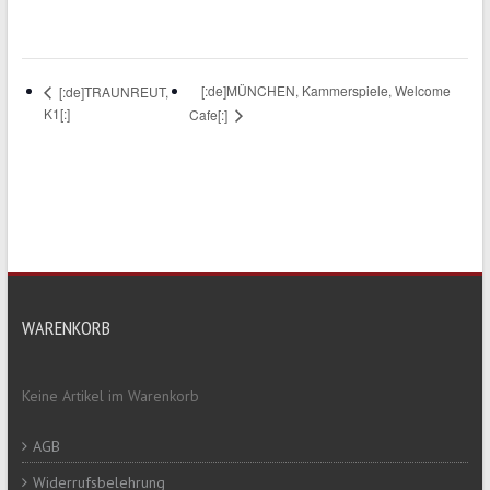
[:de]MÜNCHEN, Kammerspiele, Welcome
[:de]TRAUNREUT,
K1[:]
Cafe[:]
WARENKORB
Keine Artikel im Warenkorb
AGB
Widerrufsbelehrung