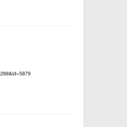
=3288&id=5879