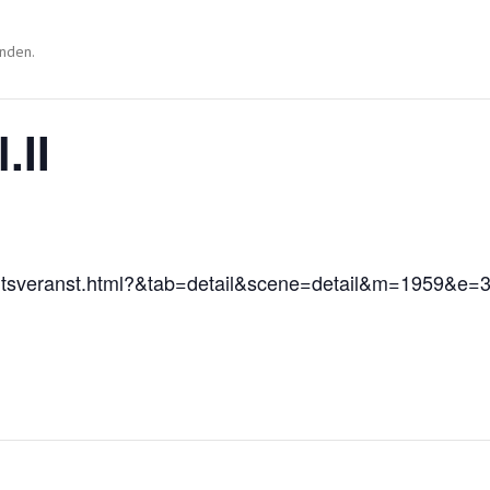
unden.
.II
/eventsveranst.html?&tab=detail&scene=detail&m=1959&e