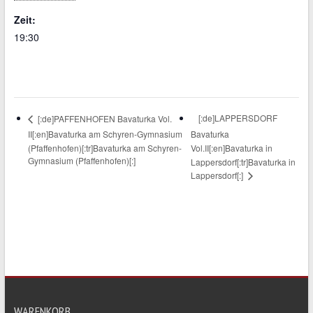
Zeit:
19:30
[:de]LAPPERSDORF
[:de]PAFFENHOFEN Bavaturka Vol.
II[:en]Bavaturka am Schyren-Gymnasium
Bavaturka
(Pfaffenhofen)[:tr]Bavaturka am Schyren-
Vol.II[:en]Bavaturka in
Gymnasium (Pfaffenhofen)[:]
Lappersdorf[:tr]Bavaturka in
Lappersdorf[:]
WARENKORB