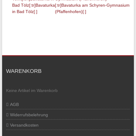
Bad Tölz[:tr]Bavaturka
[:tr]Bavaturka am Schyren-Gymnasium
in Bad Tölz[:]
(Pfaffenhofen)[:]
WARENKORB
Keine Artikel im Warenkorb
AGB
Widerrufsbelehrung
Versandkosten