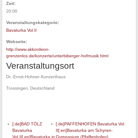
Zeit:
20:00
Veranstaltungskategorie:
Bavaturka Vol.II
Webseite:
http://www.akkordeon-
grenzenlos.de/konzerte/unterbiberger-hofmusik.html
Veranstaltungsort
Dr.-Ernst-Hohner-Konzerthaus
Trossingen
,
Deutschland
[:de]BAD TÖLZ
[:de]PAFFENHOFEN Bavaturka Vol.
Bavaturka
II[:en]Bavaturka am Schyren-
Vol.II[:en]Bavaturka in
Gymnasium (Pfaffenhofen)